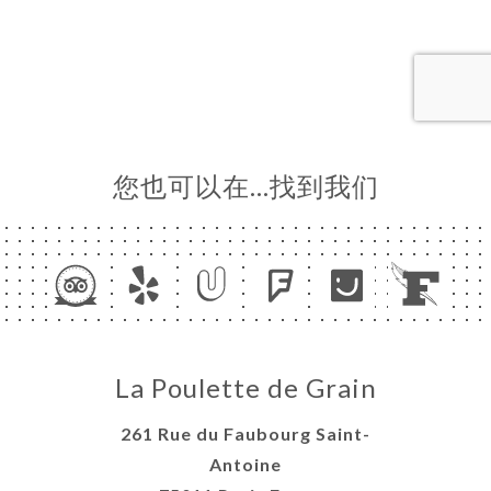
页
订
库
价
单
系
您也可以在…找到我们
La Poulette de Grain
261 Rue du Faubourg Saint-
Antoine