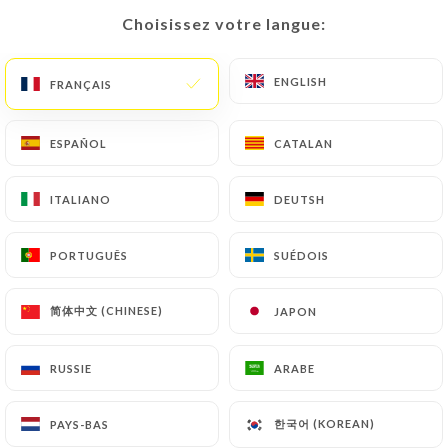
Choisissez votre langue:
Choisissez votre langue:
FR
MENU
ENGLISH
ENGLISH
FRANÇAIS
FRANÇAIS
ESPAÑOL
ESPAÑOL
CATALAN
CATALAN
/
ACCUEIL
CONTACT
ITALIANO
ITALIANO
DEUTSH
DEUTSH
Contact
PORTUGUÊS
PORTUGUÊS
SUÉDOIS
SUÉDOIS
简体中文 (CHINESE)
简体中文 (CHINESE)
JAPON
JAPON
RUSSIE
RUSSIE
ARABE
ARABE
La Poulette de Grain
한국어 (KOREAN)
한국어 (KOREAN)
PAYS-BAS
PAYS-BAS