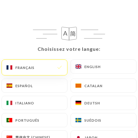
Choisissez votre langue:
Choisissez votre langue:
ENGLISH
ENGLISH
FRANÇAIS
FRANÇAIS
ESPAÑOL
ESPAÑOL
CATALAN
CATALAN
ITALIANO
ITALIANO
DEUTSH
DEUTSH
PORTUGUÊS
PORTUGUÊS
SUÉDOIS
SUÉDOIS
简体中文 (CHINESE)
简体中文 (CHINESE)
JAPON
JAPON