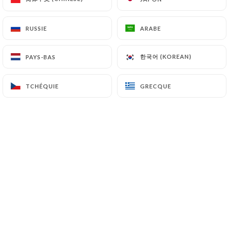
RUSSIE
RUSSIE
ARABE
ARABE
한국어 (KOREAN)
한국어 (KOREAN)
PAYS-BAS
PAYS-BAS
TCHÉQUIE
TCHÉQUIE
GRECQUE
GRECQUE