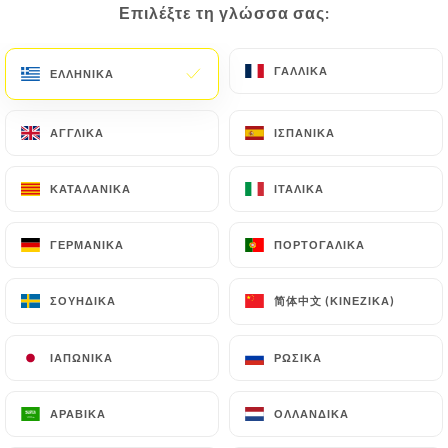
Επιλέξτε τη γλώσσα σας:
Επιλέξτε τη γλώσσα σας:
ΓΑΛΛΙΚΆ
ΓΑΛΛΙΚΆ
ΕΛΛΗΝΙΚΆ
ΕΛΛΗΝΙΚΆ
Carmela G. βαθμολογήθηκε
C
1/5
It was an awful dining experience. 20
ΑΓΓΛΙΚΆ
ΑΓΓΛΙΚΆ
ΙΣΠΑΝΙΚΆ
ΙΣΠΑΝΙΚΆ
minutes after ordering the waiter said to 2
of thr dishes were unavailable & we’d have
ΚΑΤΑΛΑΝΙΚΆ
ΚΑΤΑΛΑΝΙΚΆ
ΙΤΑΛΙΚΆ
ΙΤΑΛΙΚΆ
to change. This should’ve been a red flag
for us. An hour since we ordered not a
ΓΕΡΜΑΝΙΚΆ
ΓΕΡΜΑΝΙΚΆ
ΠΟΡΤΟΓΑΛΙΚΆ
ΠΟΡΤΟΓΑΛΙΚΆ
single dish arrive not even three of the
entrees. And yet the table beside us that
简体中文 (ΚΙΝΈΖΙΚΑ)
简体中文 (ΚΙΝΈΖΙΚΑ)
ΣΟΥΗΔΙΚΆ
ΣΟΥΗΔΙΚΆ
arrived 10 minutes after us were already
served their mains. When asked what is
ΙΑΠΩΝΙΚΆ
ΙΑΠΩΝΙΚΆ
ΡΩΣΙΚΆ
ΡΩΣΙΚΆ
taking the order so long, the chef went out
and said “tourist” - not sure what the
ΑΡΑΒΙΚΆ
ΑΡΑΒΙΚΆ
ΟΛΛΑΝΔΙΚΆ
ΟΛΛΑΝΔΙΚΆ
whole context was but there wasnt a lot of