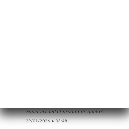
de notre table attentionnée et très
aimable . Un service au top avec des plats
généreux qu’attendre de mieux ?
15/03/2026
•
04:20
Thierry C. βαθμολογήθηκε
T
5/5
Une fondue savoyarde exceptionnelle ! Un
personnel adorable et super accueillant .
18/02/2026
•
01:13
Antoine G. βαθμολογήθηκε
A
5/5
Super accueil et produit de qualité.
29/01/2026
•
03:48